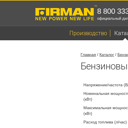
8 800 33
официальный ди
Производство
Ката
Главная
/
Каталог
/
Бенз
Бензиновы
Напряжение/частота (В
Номинальная мощность
(кВт)
Максимальная мощност
(кВт)
Расход топлива (л/час)