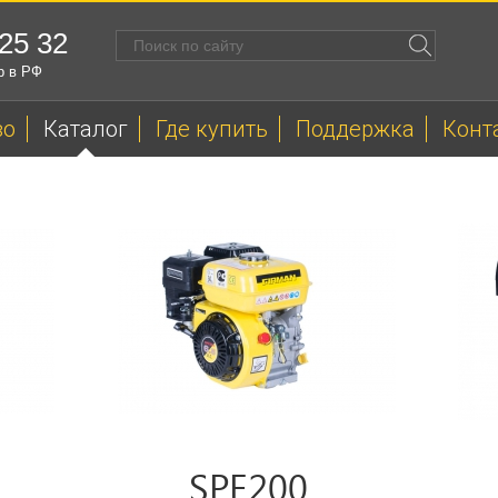
 25 32
р в РФ
во
Каталог
Где купить
Поддержка
Конт
SPE200