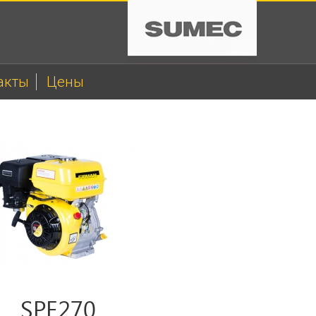
акты
Цены
SPE270