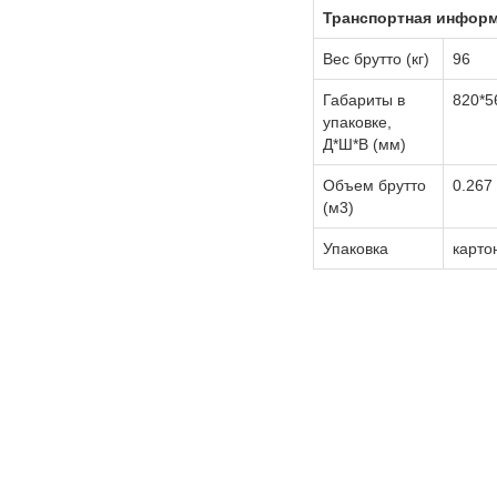
Транспортная инфор
Вес брутто (кг)
96
Габариты в
820*5
упаковке,
Д*Ш*В (мм)
Объем брутто
0.267
(м3)
Упаковка
карто