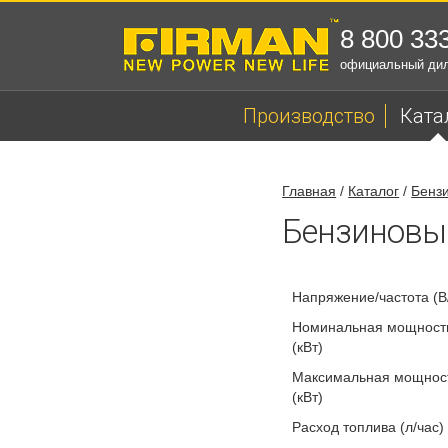
8 800 33
официальный ди
Производство
Ката
Главная
/
Каталог
/
Бенз
Бензиновы
Напряжение/частота (В
Номинальная мощность
(кВт)
Максимальная мощност
(кВт)
Расход топлива (л/час)