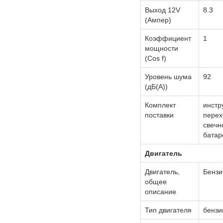
Выход 12V
8.3
(Ампер)
Коэффициент
1
мощности
(Cos f)
Уровень шума
92
(дБ(А))
Комплект
инстр
поставки
перех
свечн
батаре
Двигатель
Двигатель,
Бензи
общее
описание
Тип двигателя
бензи