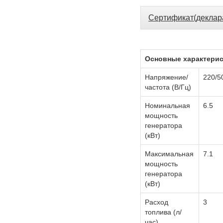
Сертификат(деклар
Основные характери
Напряжение/
220/5
частота (В/Гц)
Номинальная
6.5
мощность
генератора
(кВт)
Максимальная
7.1
мощность
генератора
(кВт)
Расход
3
топлива (л/
час)