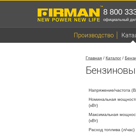
8 800 33
официальный ди
Производство
Ката
Главная
/
Каталог
/
Бенз
Бензиновы
Напряжение/частота (В
Номинальная мощность
(кВт)
Максимальная мощност
(кВт)
Расход топлива (л/час)