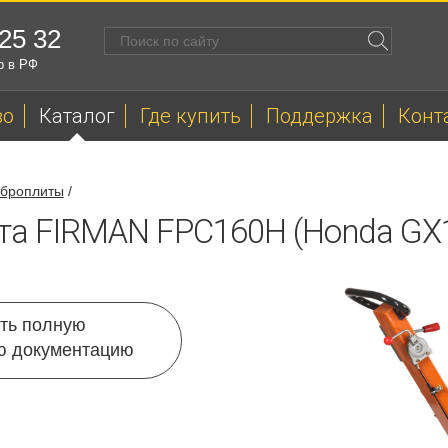
 25 32
р в РФ
во
Каталог
Где купить
Поддержка
Конт
броплиты
/
та FIRMAN FPC160H (Honda GX
ть полную
ю документацию