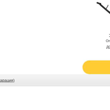
Оп
Д
арация)