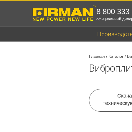
8 800 333
официальный диле
Производст
Главная
/
Каталог
/
Ви
Виброплит
Скача
техническу