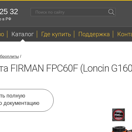
 25 32
р в РФ
во
Каталог
Где купить
Поддержка
Конт
броплиты
/
а FIRMAN FPC60F (Loncin G160
ть полную
ю документацию