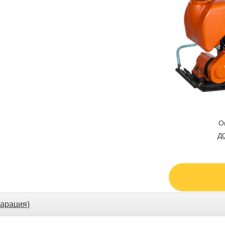
О
Д
арация)