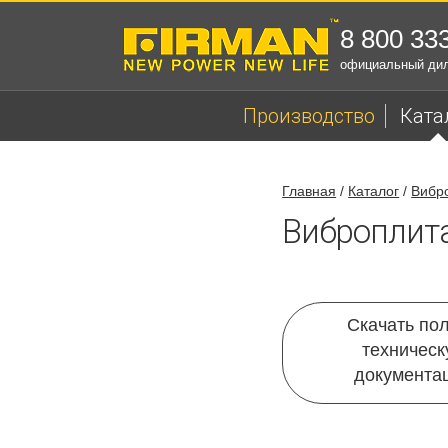
8 800 33
официальный ди
Производство
Ката
Главная
/
Каталог
/
Вибр
Виброплита
Скачать по
техничес
документа