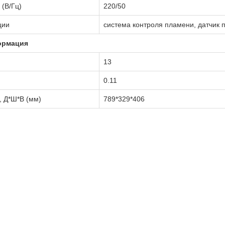
(В/Гц)
220/50
ции
система контроля пламени, датчик 
ормация
13
0.11
, Д*Ш*В (мм)
789*329*406