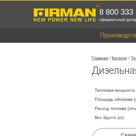
8 800 333
официальный диле
Производст
Главная
/
Каталог
/
Те
Дизельна
Тепловая мощность 
Площадь обогрева (к
Расход топлива (л/ч
Вес брутто (кг)
Скача