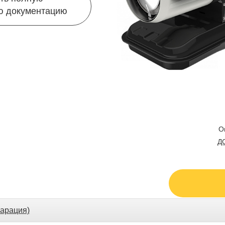
ю документацию
О
Д
арация)