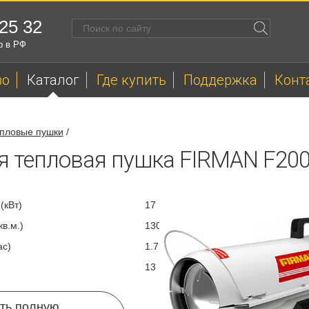
 25 32
р в РФ
во
Каталог
Где купить
Поддержка
Конт
пловые пушки
/
я тепловая пушка FIRMAN F20
(кВт)
17
в.м.)
130
ас)
1.7
13
ть полную