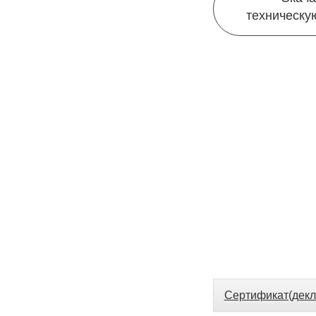
техническу
Сертификат(декл