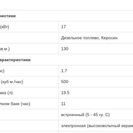
ристики
(кВт)
17
Дизельное топливо, Керосин
в.м.)
130
арактеристики
ас)
1.7
(куб.м./час)
500
ка (л)
19.5
лном баке (час)
11
встроенный (5 - 45 гр. С)
электронная (высоковольтный керам