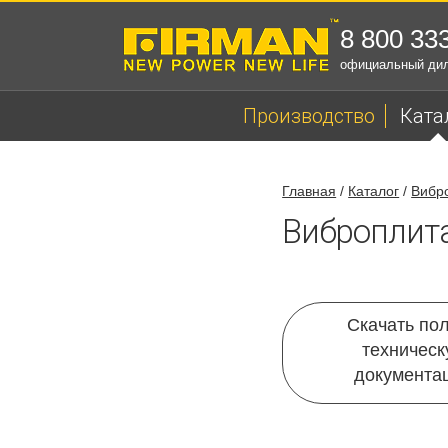
8 800 33
официальный ди
Производство
Ката
Главная
/
Каталог
/
Вибр
Виброплит
Скачать по
техничес
документа